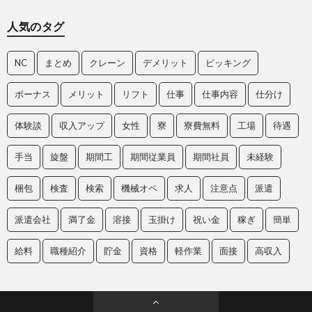
人気のタグ
NC
まとめ
クレーン
デメリット
ピッキング
ボーナス
メリット
リフト
仕事
仕事内容
仕分け
体験談
収入アップ
女性
寮
寮費無料
工場
待遇
手当
旋盤
期間工
期間従業員
期間社員
未経験
梱包
検査
検索
機械オペ
求人
注意点
派遣
派遣会社
満了金
溶接
玉掛け
祝い金
稼ぎ
簡単
給料
職種紹介
貯金
資格
軽作業
面接
高収入