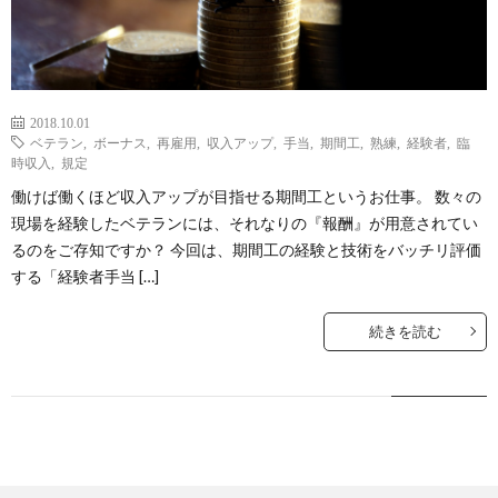
2018.10.01
ベテラン
,
ボーナス
,
再雇用
,
収入アップ
,
手当
,
期間工
,
熟練
,
経験者
,
臨
時収入
,
規定
働けば働くほど収入アップが目指せる期間工というお仕事。 数々の
現場を経験したベテランには、それなりの『報酬』が用意されてい
るのをご存知ですか？ 今回は、期間工の経験と技術をバッチリ評価
する「経験者手当 […]
続きを読む