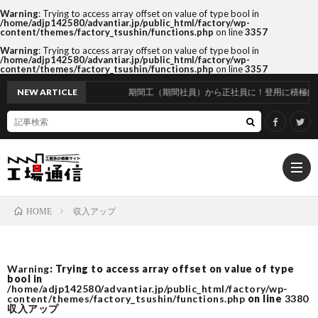
Warning
: Trying to access array offset on value of type bool in
/home/adjp142580/advantiar.jp/public_html/factory/wp-
content/themes/factory_tsushin/functions.php
on line
3357
Warning
: Trying to access array offset on value of type bool in
/home/adjp142580/advantiar.jp/public_html/factory/wp-
content/themes/factory_tsushin/functions.php
on line
3357
NEW ARTICLE
期間工（期間社員）から正社員に！登用に積極的な
収入アップ
HOME
サ
Warning
: Trying to access array offset on value of type
bool in
イ
プ
/home/adjp142580/advantiar.jp/public_html/factory/wp-
content/themes/factory_tsushin/functions.php
on line
3380
収入アップ