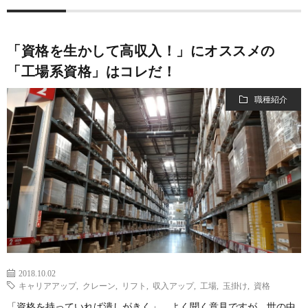
ト
ラ
運
マ
イ
営
「資格を生かして高収入！」にオススメの
「工場系資格」はコレだ！
ッ
バ
会
職種紹介
プ
シ
社
ー
ポ
リ
シ
2018.10.02
キャリアアップ
,
クレーン
,
リフト
,
収入アップ
,
工場
,
玉掛け
,
資格
ー
「資格を持っていれば潰しがきく」。よく聞く意見ですが、世の中