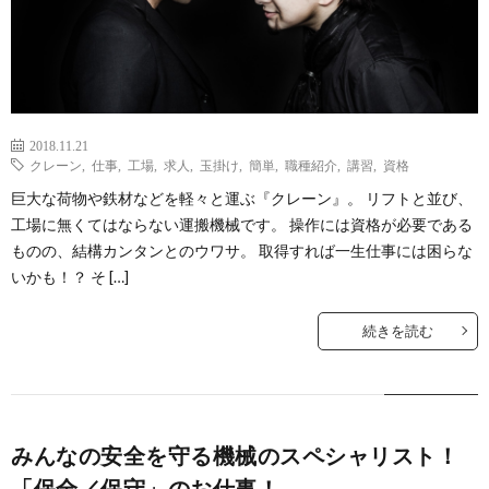
2018.11.21
クレーン
,
仕事
,
工場
,
求人
,
玉掛け
,
簡単
,
職種紹介
,
講習
,
資格
巨大な荷物や鉄材などを軽々と運ぶ『クレーン』。 リフトと並び、
工場に無くてはならない運搬機械です。 操作には資格が必要である
ものの、結構カンタンとのウワサ。 取得すれば一生仕事には困らな
いかも！？ そ […]
続きを読む
みんなの安全を守る機械のスペシャリスト！
「保全／保守」のお仕事！