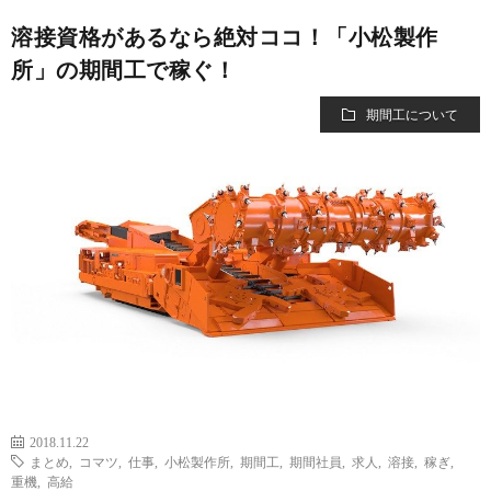
溶接資格があるなら絶対ココ！「小松製作
所」の期間工で稼ぐ！
期間工について
2018.11.22
まとめ
,
コマツ
,
仕事
,
小松製作所
,
期間工
,
期間社員
,
求人
,
溶接
,
稼ぎ
,
重機
,
高給