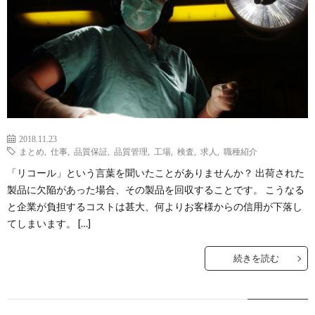
2018.11.23
まとめ
,
仕事
,
品質保証
,
品質管理
,
工場
,
検査
,
求人
,
職種紹介
「リコール」という言葉を聞いたことがありませんか？ 出荷された
製品に欠陥があった場合、その製品を回収することです。 こうなる
と企業が負担するコストは甚大、何よりお客様からの信用が下落し
てしまいます。 […]
続きを読む