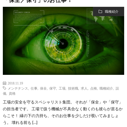
職種紹介
2018.11.19
メンテナンス
,
仕事
,
保全
,
保守
,
工場
,
技術職
,
求人
,
点検
,
職種紹介
,
設
備
,
資格
工場の安全を守るスペシャリスト集団。 それが「保全」や「保守」
の担当者です。 工場で扱う機械が不具合なく動くのも彼らが居るか
らこそ！ 縁の下の力持ち、そのお仕事を少しだけ覗いてみましょ
う。 壊れる前も […]