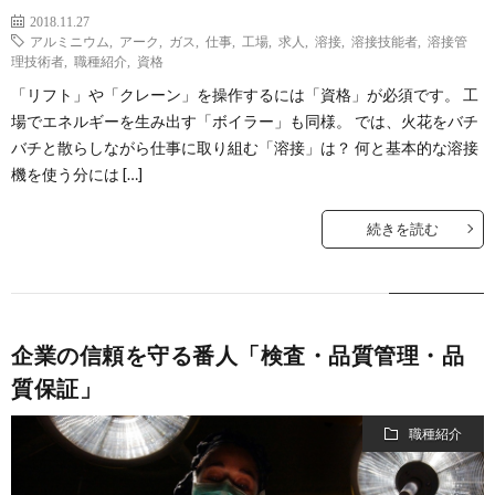
2018.11.27
アルミニウム
,
アーク
,
ガス
,
仕事
,
工場
,
求人
,
溶接
,
溶接技能者
,
溶接管
理技術者
,
職種紹介
,
資格
「リフト」や「クレーン」を操作するには「資格」が必須です。 工
場でエネルギーを生み出す「ボイラー」も同様。 では、火花をバチ
バチと散らしながら仕事に取り組む「溶接」は？ 何と基本的な溶接
機を使う分には […]
続きを読む
企業の信頼を守る番人「検査・品質管理・品
質保証」
職種紹介