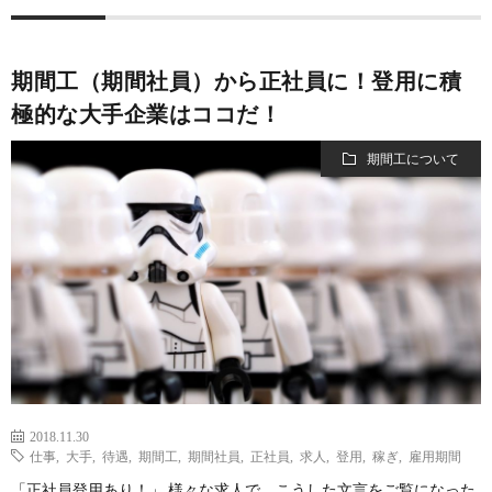
ト
ラ
運
マ
イ
営
期間工（期間社員）から正社員に！登用に積
極的な大手企業はココだ！
ッ
バ
会
期間工について
プ
シ
社
ー
ポ
リ
シ
2018.11.30
仕事
,
大手
,
待遇
,
期間工
,
期間社員
,
正社員
,
求人
,
登用
,
稼ぎ
,
雇用期間
ー
「正社員登用あり！」 様々な求人で、こうした文言をご覧になった