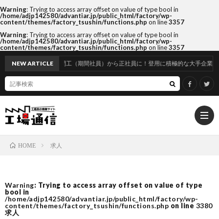
Warning
: Trying to access array offset on value of type bool in
/home/adjp142580/advantiar.jp/public_html/factory/wp-
content/themes/factory_tsushin/functions.php
on line
3357
Warning
: Trying to access array offset on value of type bool in
/home/adjp142580/advantiar.jp/public_html/factory/wp-
content/themes/factory_tsushin/functions.php
on line
3357
NEW ARTICLE
期間工（期間社員）から正社員に！登用に積極的な大手企業はココだ！
求人
HOME
サ
Warning
: Trying to access array offset on value of type
bool in
イ
プ
/home/adjp142580/advantiar.jp/public_html/factory/wp-
content/themes/factory_tsushin/functions.php
on line
3380
求人