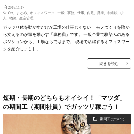
2018.11.17
OA
,
まとめ
,
オフィスワーク
,
一般
,
事務
,
仕事
,
内勤
,
営業
,
未経験
,
求
人
,
物流
,
生産管理
ガッツリ体を動かすだけが工場の仕事じゃない！ モノづくりを陰か
ら支えるのが頭を動かす「事務職」です。 一般企業で馴染みのある
ポジションから、工場ならではまで。 現場で活躍するオフィスワー
クを紹介しまし […]
続きを読む
短期・長期のどちらもオイシイ！「マツダ」
の期間工（期間社員）でガッツリ稼ごう！
期間工について