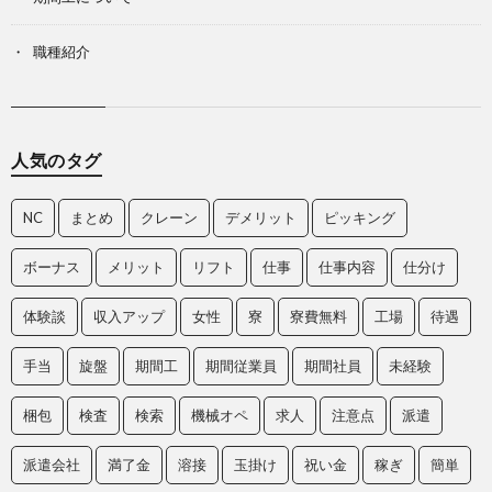
職種紹介
人気のタグ
NC
まとめ
クレーン
デメリット
ピッキング
ボーナス
メリット
リフト
仕事
仕事内容
仕分け
体験談
収入アップ
女性
寮
寮費無料
工場
待遇
手当
旋盤
期間工
期間従業員
期間社員
未経験
梱包
検査
検索
機械オペ
求人
注意点
派遣
派遣会社
満了金
溶接
玉掛け
祝い金
稼ぎ
簡単