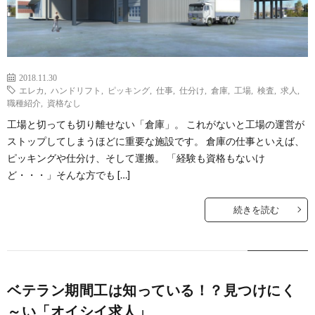
2018.11.30
エレカ
,
ハンドリフト
,
ピッキング
,
仕事
,
仕分け
,
倉庫
,
工場
,
検査
,
求人
,
職種紹介
,
資格なし
工場と切っても切り離せない「倉庫」。 これがないと工場の運営が
ストップしてしまうほどに重要な施設です。 倉庫の仕事といえば、
ピッキングや仕分け、そして運搬。 「経験も資格もないけ
ど・・・」そんな方でも […]
続きを読む
ベテラン期間工は知っている！？見つけにく
～い「オイシイ求人」