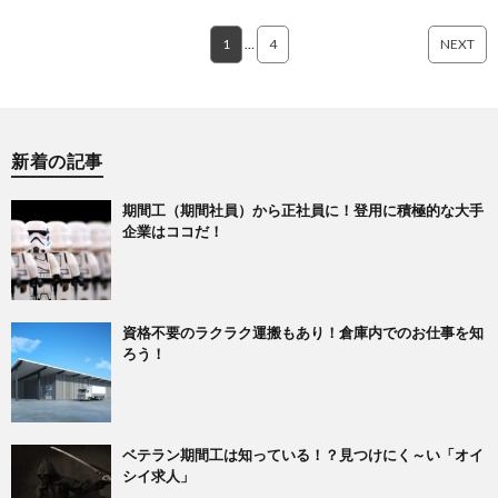
1
…
4
NEXT
新着の記事
期間工（期間社員）から正社員に！登用に積極的な大手
企業はココだ！
資格不要のラクラク運搬もあり！倉庫内でのお仕事を知
ろう！
ベテラン期間工は知っている！？見つけにく～い「オイ
シイ求人」