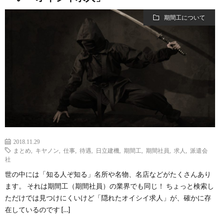
期間工について
2018.11.29
まとめ
,
キヤノン
,
仕事
,
待遇
,
日立建機
,
期間工
,
期間社員
,
求人
,
派遣会
社
世の中には「知る人ぞ知る」名所や名物、名店などがたくさんあり
ます。 それは期間工（期間社員）の業界でも同じ！ ちょっと検索し
ただけでは見つけにくいけど「隠れたオイシイ求人」が、確かに存
在しているのです […]